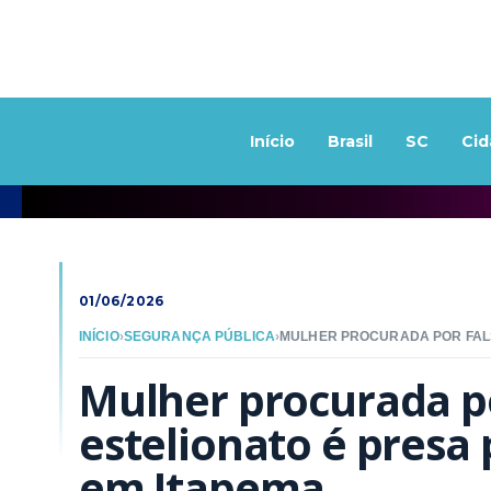
Início
Brasil
SC
Cid
01/06/2026
INÍCIO
›
SEGURANÇA PÚBLICA
›
Mulher procurada por
estelionato é presa p
em Itapema