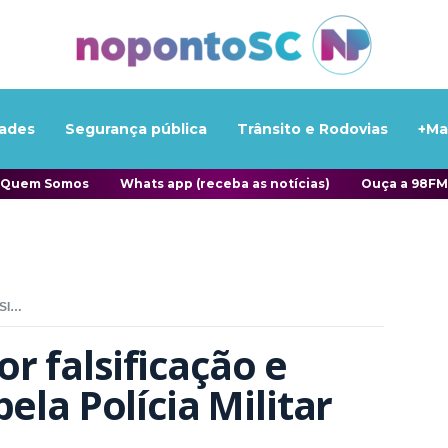
ades
Segurança pública
Trânsito e Rodovias
+Ma
Quem Somos
Whats app (receba as notícias)
Ouça a 98FM
MULHER PROCURADA POR FALSIFICAÇÃO E ESTELIONATO É PRESA PELA POLÍCIA MILITAR EM ITAPEMA
 falsificação e 
ela Polícia Militar 