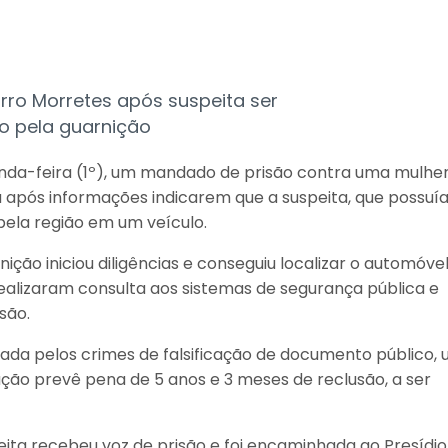
rro Morretes após suspeita ser
do pela guarnição
gunda-feira (1º), um mandado de prisão contra uma mulhe
 após informações indicarem que a suspeita, que possuí
 pela região em um veículo.
ção iniciou diligências e conseguiu localizar o automóve
realizaram consulta aos sistemas de segurança pública e
são.
urada pelos crimes de falsificação de documento público, 
ção prevê pena de 5 anos e 3 meses de reclusão, a ser
eita recebeu voz de prisão e foi encaminhada ao Presídio