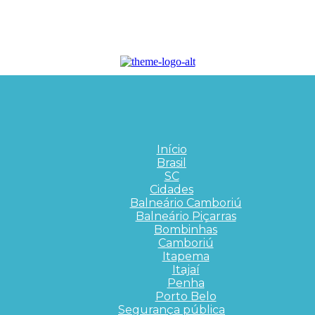
Início
Brasil
SC
Cidades
Balneário Camboriú
Balneário Piçarras
Bombinhas
Camboriú
Itapema
Itajaí
Penha
Porto Belo
Segurança pública