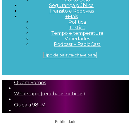
Segurança pública
Trânsito e Rodovias
+Mais
Política
Justiça
Tempo e temperatura
Variedades
Podcast – RadioCast
Quem Somos
Whats app (receba as notícias)
Ouça a 98FM
Publicidade