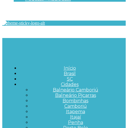
Início
Brasil
SC
Cidades
Balneário Camboriú
Balneário Piçarras
Bombinhas
Camboriú
Itapema
Itajaí
Penha
Porto Belo