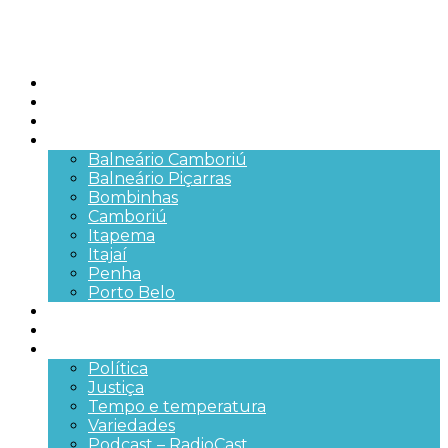
Início
Brasil
SC
Cidades
Balneário Camboriú
Balneário Piçarras
Bombinhas
Camboriú
Itapema
Itajaí
Penha
Porto Belo
Segurança pública
Trânsito e Rodovias
+Mais
Política
Justiça
Tempo e temperatura
Variedades
Podcast – RadioCast