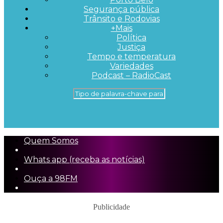
Segurança pública
Trânsito e Rodovias
+Mais
Política
Justiça
Tempo e temperatura
Variedades
Podcast – RadioCast
Quem Somos
Whats app (receba as notícias)
Ouça a 98FM
Publicidade