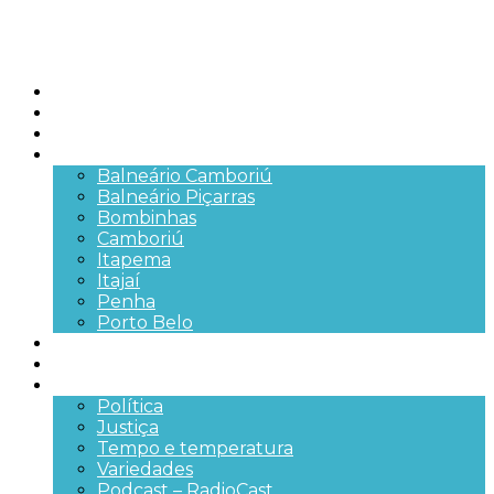
Início
Brasil
SC
Cidades
Balneário Camboriú
Balneário Piçarras
Bombinhas
Camboriú
Itapema
Itajaí
Penha
Porto Belo
Segurança pública
Trânsito e Rodovias
+Mais
Política
Justiça
Tempo e temperatura
Variedades
Podcast – RadioCast