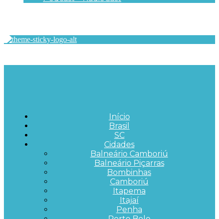
Início
Brasil
SC
Cidades
Balneário Camboriú
Balneário Piçarras
Bombinhas
Camboriú
Itapema
Itajaí
Penha
Porto Belo