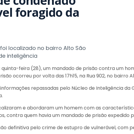
nde condenado
el foragido da
i localizado no bairro Alto São
e inteligência
a quinta-feira (28), um mandado de prisão contra um h
risão ocorreu por volta das 17h15, na Rua 902, no bairro A
s informações repassadas pelo Núcleo de Inteligência d
a.
ocalizaram e abordaram um homem com as característica
 31 anos, contra quem havia um mandado de prisão expedid
o definitiva pelo crime de estupro de vulnerável, com 