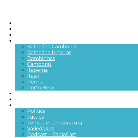
Início
Brasil
SC
Cidades
Balneário Camboriú
Balneário Piçarras
Bombinhas
Camboriú
Itapema
Itajaí
Penha
Porto Belo
Segurança pública
Trânsito e Rodovias
+Mais
Política
Justiça
Tempo e temperatura
Variedades
Podcast – RadioCast