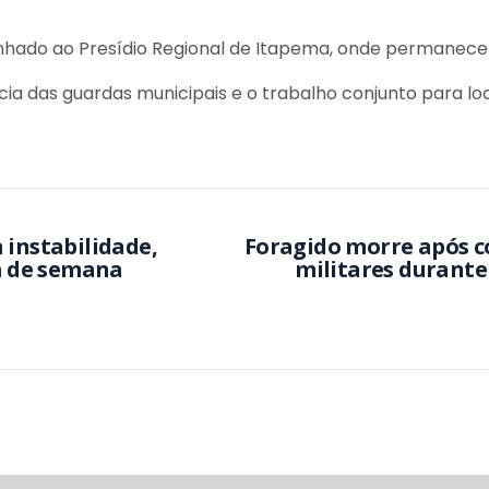
hado ao Presídio Regional de Itapema, onde permanece à
ncia das guardas municipais e o trabalho conjunto para lo
 instabilidade,
Foragido morre após c
im de semana
militares durant