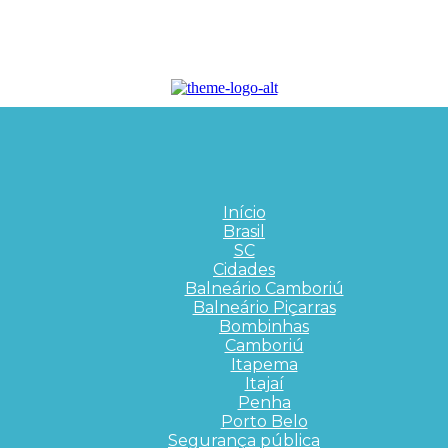
Início
Brasil
SC
Cidades
Balneário Camboriú
Balneário Piçarras
Bombinhas
Camboriú
Itapema
Itajaí
Penha
Porto Belo
Segurança pública