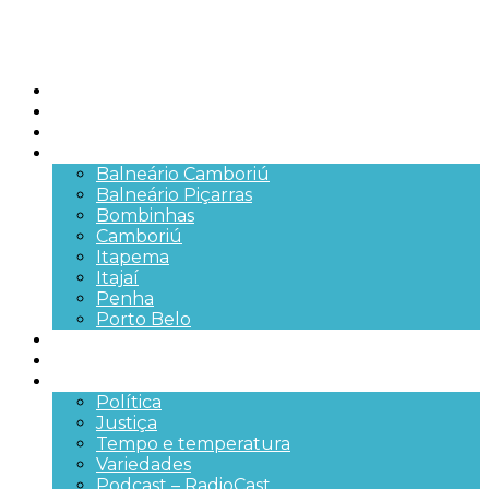
Início
Brasil
SC
Cidades
Balneário Camboriú
Balneário Piçarras
Bombinhas
Camboriú
Itapema
Itajaí
Penha
Porto Belo
Segurança pública
Trânsito e Rodovias
+Mais
Política
Justiça
Tempo e temperatura
Variedades
Podcast – RadioCast