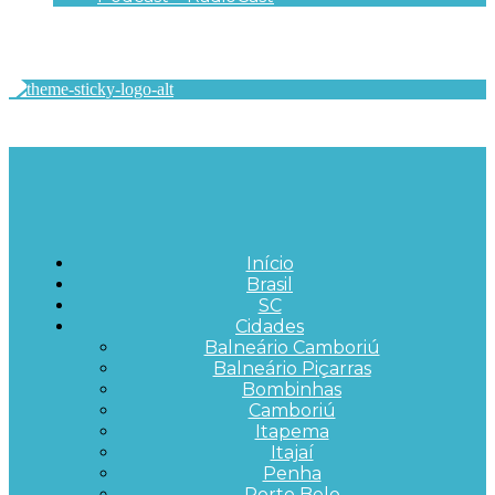
Início
Brasil
SC
Cidades
Balneário Camboriú
Balneário Piçarras
Bombinhas
Camboriú
Itapema
Itajaí
Penha
Porto Belo