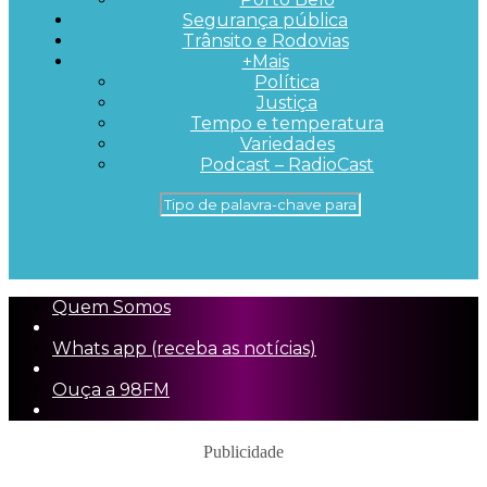
Segurança pública
Trânsito e Rodovias
+Mais
Política
Justiça
Tempo e temperatura
Variedades
Podcast – RadioCast
Quem Somos
Whats app (receba as notícias)
Ouça a 98FM
Publicidade