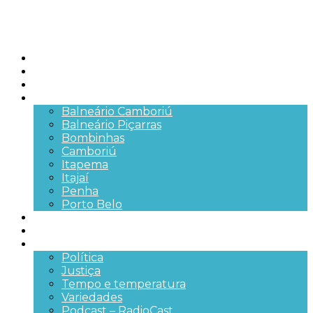
Início
Brasil
SC
Cidades
Balneário Camboriú
Balneário Piçarras
Bombinhas
Camboriú
Itapema
Itajaí
Penha
Porto Belo
Segurança pública
Trânsito e Rodovias
+Mais
Política
Justiça
Tempo e temperatura
Variedades
Podcast – RadioCast