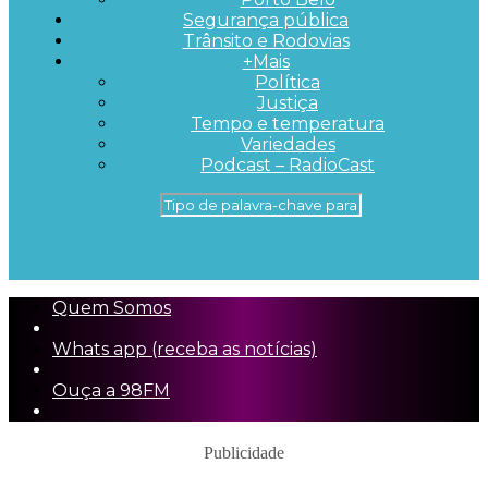
Segurança pública
Trânsito e Rodovias
+Mais
Política
Justiça
Tempo e temperatura
Variedades
Podcast – RadioCast
Quem Somos
Whats app (receba as notícias)
Ouça a 98FM
Publicidade