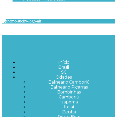
Início
Brasil
SC
Cidades
Balneário Camboriú
Balneário Piçarras
Bombinhas
Camboriú
Itapema
Itajaí
Penha
Porto Belo