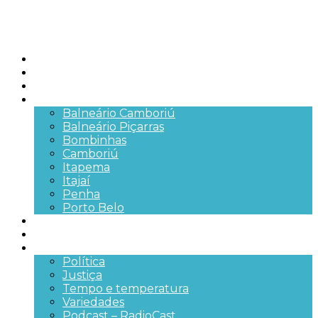
Início
Brasil
SC
Cidades
Balneário Camboriú
Balneário Piçarras
Bombinhas
Camboriú
Itapema
Itajaí
Penha
Porto Belo
Segurança pública
Trânsito e Rodovias
+Mais
Política
Justiça
Tempo e temperatura
Variedades
Podcast – RadioCast