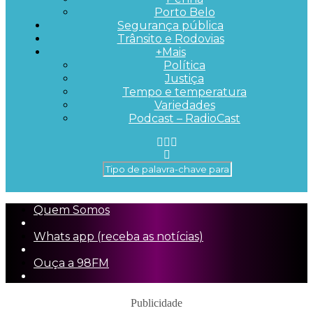
Porto Belo
Segurança pública
Trânsito e Rodovias
+Mais
Política
Justiça
Tempo e temperatura
Variedades
Podcast – RadioCast
Quem Somos
Whats app (receba as notícias)
Ouça a 98FM
Publicidade