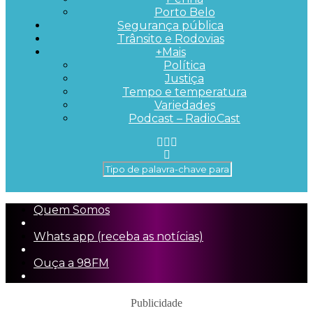
Porto Belo
Segurança pública
Trânsito e Rodovias
+Mais
Política
Justiça
Tempo e temperatura
Variedades
Podcast – RadioCast
Quem Somos
Whats app (receba as notícias)
Ouça a 98FM
Publicidade