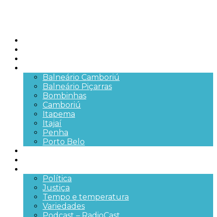
Início
Brasil
SC
Cidades
Balneário Camboriú
Balneário Piçarras
Bombinhas
Camboriú
Itapema
Itajaí
Penha
Porto Belo
Segurança pública
Trânsito e Rodovias
+Mais
Política
Justiça
Tempo e temperatura
Variedades
Podcast – RadioCast