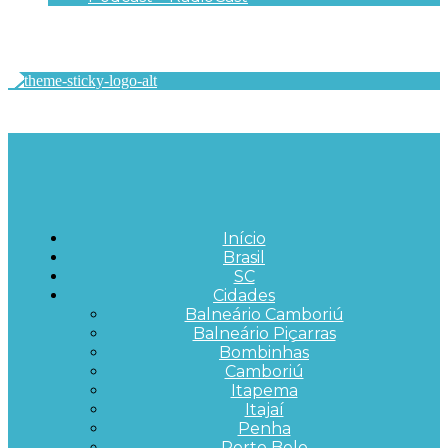
Início
Brasil
SC
Cidades
Balneário Camboriú
Balneário Piçarras
Bombinhas
Camboriú
Itapema
Itajaí
Penha
Porto Belo