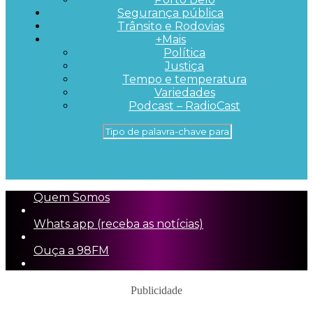
Segurança pública
Trânsito e Rodovias
+Mais
Política
Justiça
Tempo e temperatura
Variedades
Podcast – RadioCast
Quem Somos
Whats app (receba as notícias)
Ouça a 98FM
Publicidade