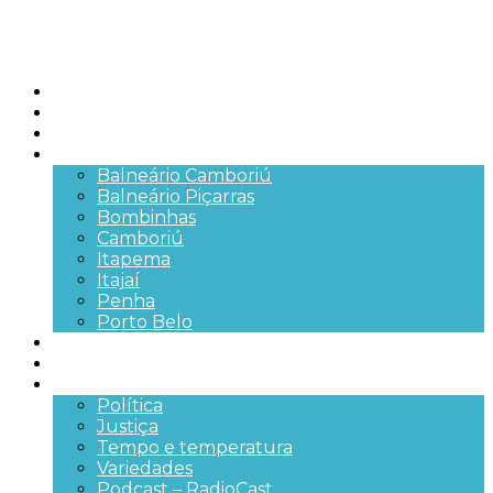
Início
Brasil
SC
Cidades
Balneário Camboriú
Balneário Piçarras
Bombinhas
Camboriú
Itapema
Itajaí
Penha
Porto Belo
Segurança pública
Trânsito e Rodovias
+Mais
Política
Justiça
Tempo e temperatura
Variedades
Podcast – RadioCast