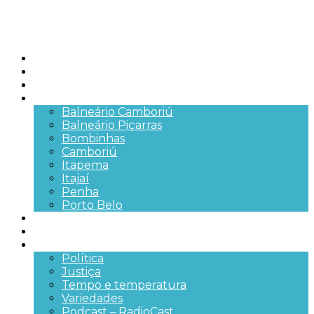
Início
Brasil
SC
Cidades
Balneário Camboriú
Balneário Piçarras
Bombinhas
Camboriú
Itapema
Itajaí
Penha
Porto Belo
Segurança pública
Trânsito e Rodovias
+Mais
Política
Justiça
Tempo e temperatura
Variedades
Podcast – RadioCast