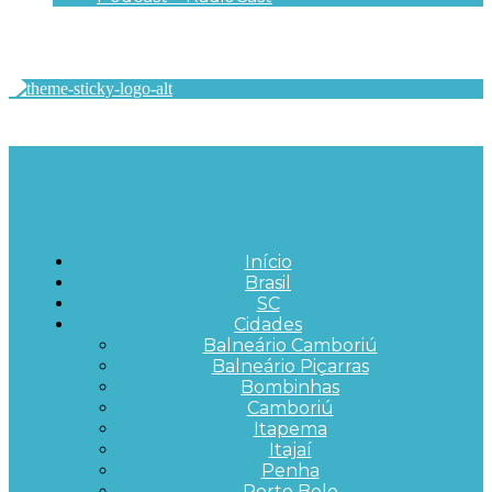
Início
Brasil
SC
Cidades
Balneário Camboriú
Balneário Piçarras
Bombinhas
Camboriú
Itapema
Itajaí
Penha
Porto Belo