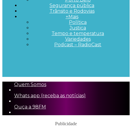
Segurança pública
Trânsito e Rodovias
+Mais
Política
Justiça
Tempo e temperatura
Variedades
Podcast – RadioCast
Quem Somos
Whats app (receba as notícias)
Ouça a 98FM
Publicidade