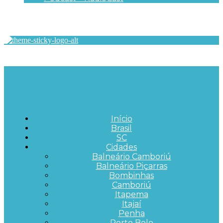
Início
Brasil
SC
Cidades
Balneário Camboriú
Balneário Piçarras
Bombinhas
Camboriú
Itapema
Itajaí
Penha
Porto Belo