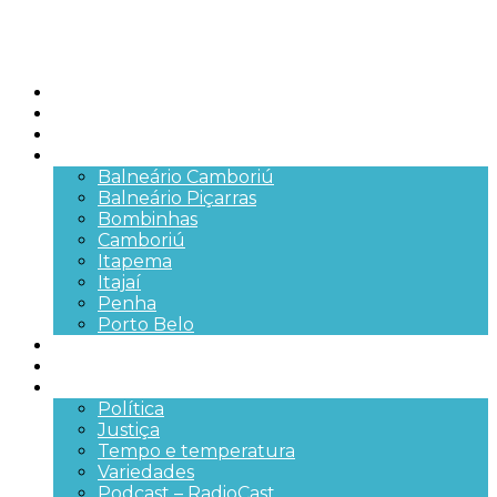
Início
Brasil
SC
Cidades
Balneário Camboriú
Balneário Piçarras
Bombinhas
Camboriú
Itapema
Itajaí
Penha
Porto Belo
Segurança pública
Trânsito e Rodovias
+Mais
Política
Justiça
Tempo e temperatura
Variedades
Podcast – RadioCast