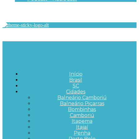
Início
Brasil
SC
Cidades
Balneário Camboriú
Balneário Piçarras
Bombinhas
Camboriú
Itapema
Itajaí
Penha
Porto Belo