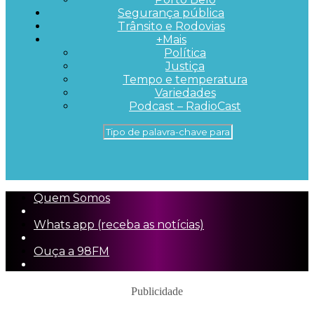
Segurança pública
Trânsito e Rodovias
+Mais
Política
Justiça
Tempo e temperatura
Variedades
Podcast – RadioCast
Quem Somos
Whats app (receba as notícias)
Ouça a 98FM
Publicidade