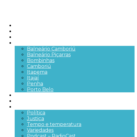
Início
Brasil
SC
Cidades
Balneário Camboriú
Balneário Piçarras
Bombinhas
Camboriú
Itapema
Itajaí
Penha
Porto Belo
Segurança pública
Trânsito e Rodovias
+Mais
Política
Justiça
Tempo e temperatura
Variedades
Podcast – RadioCast