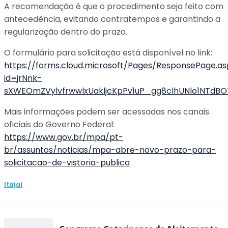
A recomendação é que o procedimento seja feito com
antecedência, evitando contratempos e garantindo a
regularização dentro do prazo.
O formulário para solicitação está disponível no link:
https://forms.cloud.microsoft/Pages/ResponsePage.as
id=jrNnk-
sXWEOmZVylvfrwwlxUakljcKpPv1uP_gg8clhUNlo1NTdBO
Mais informações podem ser acessadas nos canais
oficiais do Governo Federal:
https://www.gov.br/mpa/pt-
br/assuntos/noticias/mpa-abre-novo-prazo-para-
solicitacao-de-vistoria-publica
Itajaí