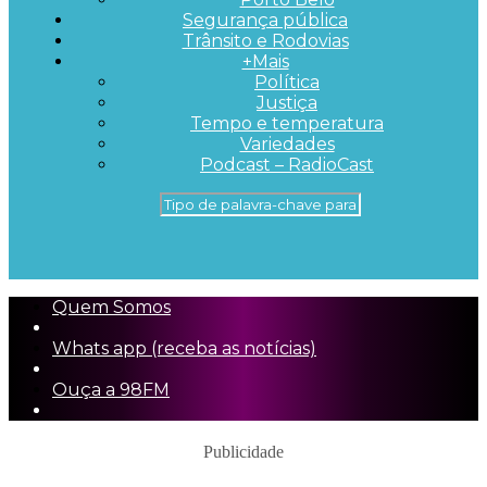
Segurança pública
Trânsito e Rodovias
+Mais
Política
Justiça
Tempo e temperatura
Variedades
Podcast – RadioCast
Quem Somos
Whats app (receba as notícias)
Ouça a 98FM
Publicidade