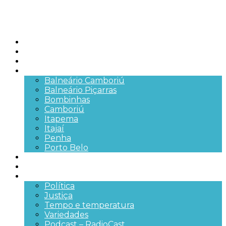
Início
Brasil
SC
Cidades
Balneário Camboriú
Balneário Piçarras
Bombinhas
Camboriú
Itapema
Itajaí
Penha
Porto Belo
Segurança pública
Trânsito e Rodovias
+Mais
Política
Justiça
Tempo e temperatura
Variedades
Podcast – RadioCast