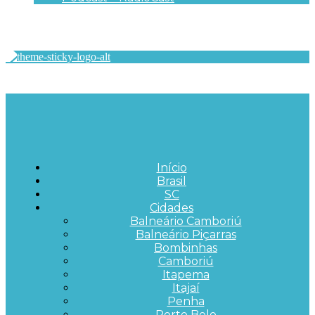
Início
Brasil
SC
Cidades
Balneário Camboriú
Balneário Piçarras
Bombinhas
Camboriú
Itapema
Itajaí
Penha
Porto Belo