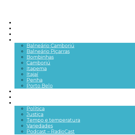
Início
Brasil
SC
Cidades
Balneário Camboriú
Balneário Piçarras
Bombinhas
Camboriú
Itapema
Itajaí
Penha
Porto Belo
Segurança pública
Trânsito e Rodovias
+Mais
Política
Justiça
Tempo e temperatura
Variedades
Podcast – RadioCast