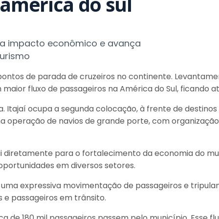
 américa do sul
lia impacto econômico e avança
turismo
 pontos de parada de cruzeiros no continente. Levantamen
 maior fluxo de passageiros na América do Sul, ficando a
tajaí ocupa a segunda colocação, à frente de destinos t
a na operação de navios de grande porte, com organização
i diretamente para o fortalecimento da economia do muni
oportunidades em diversos setores.
 uma expressiva movimentação de passageiros e tripulante
e passageiros em trânsito.
ca de 180 mil passageiros passem pelo município. Esse 