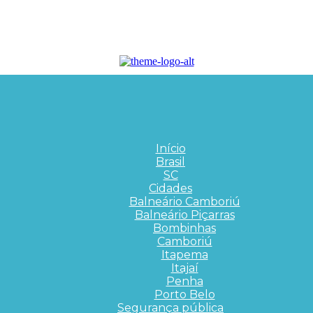
Início
Brasil
SC
Cidades
Balneário Camboriú
Balneário Piçarras
Bombinhas
Camboriú
Itapema
Itajaí
Penha
Porto Belo
Segurança pública