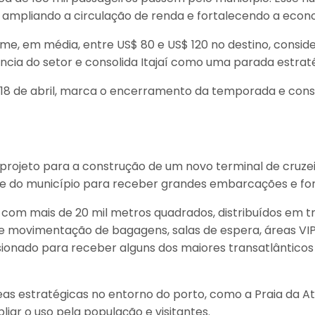
, ampliando a circulação de renda e fortalecendo a econo
me, em média, entre US$ 80 e US$ 120 no destino, consi
ia do setor e consolida Itajaí como uma parada estratég
18 de abril, marca o encerramento da temporada e consol
um projeto para a construção de um novo terminal de cru
de do município para receber grandes embarcações e fort
com mais de 20 mil metros quadrados, distribuídos em t
 movimentação de bagagens, salas de espera, áreas VIP,
ionado para receber alguns dos maiores transatlânticos
s estratégicas no entorno do porto, como a Praia da Ata
liar o uso pela população e visitantes.