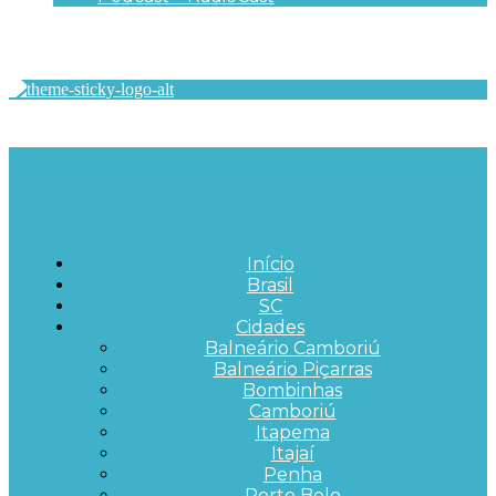
Início
Brasil
SC
Cidades
Balneário Camboriú
Balneário Piçarras
Bombinhas
Camboriú
Itapema
Itajaí
Penha
Porto Belo