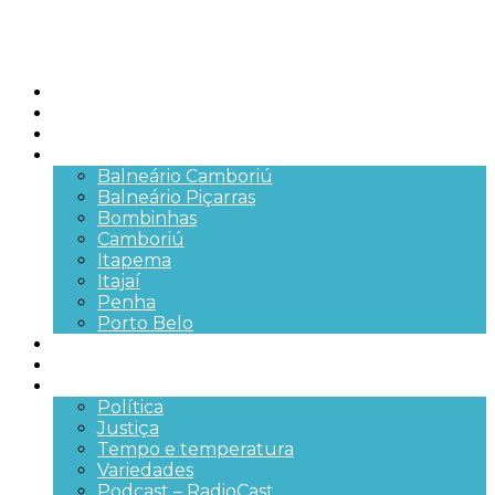
Início
Brasil
SC
Cidades
Balneário Camboriú
Balneário Piçarras
Bombinhas
Camboriú
Itapema
Itajaí
Penha
Porto Belo
Segurança pública
Trânsito e Rodovias
+Mais
Política
Justiça
Tempo e temperatura
Variedades
Podcast – RadioCast