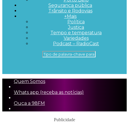
Segurança pública
Trânsito e Rodovias
+Mais
Política
Justiça
Tempo e temperatura
Variedades
Podcast – RadioCast
Quem Somos
Whats app (receba as notícias)
Ouça a 98FM
Publicidade