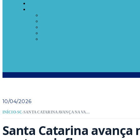
10/04/2026
INÍCIO
›
SC
›
SANTA CATARINA AVANÇA NA VACINAÇÃO CONTRA A INFLUENZA COM MAIS DE UM MILHÃO DE DOSES SENDO DISTRIBUÍDAS
Santa Catarina avança 