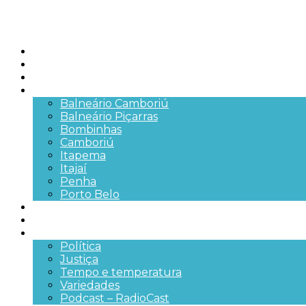
Início
Brasil
SC
Cidades
Balneário Camboriú
Balneário Piçarras
Bombinhas
Camboriú
Itapema
Itajaí
Penha
Porto Belo
Segurança pública
Trânsito e Rodovias
+Mais
Política
Justiça
Tempo e temperatura
Variedades
Podcast – RadioCast