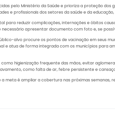
idas pelo Ministério da Saúde e prioriza a proteção dos gr
es e profissionais dos setores da saúde e da educação, 
ntal para reduzir complicações, internações e óbitos cau
 é necessário apresentar documento com foto e, se possív
úblico-alvo procure os pontos de vacinação em seus muni
l e atua de forma integrada com os municípios para am
, como higienização frequente das mãos, evitar aglomera
avamento, como falta de ar, febre persistente e cansaç
e a meta é ampliar a cobertura nas próximas semanas, r