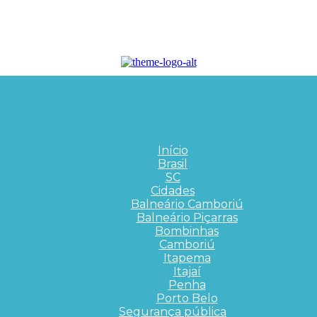
Início
Brasil
SC
Cidades
Balneário Camboriú
Balneário Piçarras
Bombinhas
Camboriú
Itapema
Itajaí
Penha
Porto Belo
Segurança pública