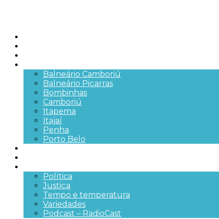
Início
Brasil
SC
Cidades
Balneário Camboriú
Balneário Piçarras
Bombinhas
Camboriú
Itapema
Itajaí
Penha
Porto Belo
Segurança pública
Trânsito e Rodovias
+Mais
Política
Justiça
Tempo e temperatura
Variedades
Podcast – RadioCast