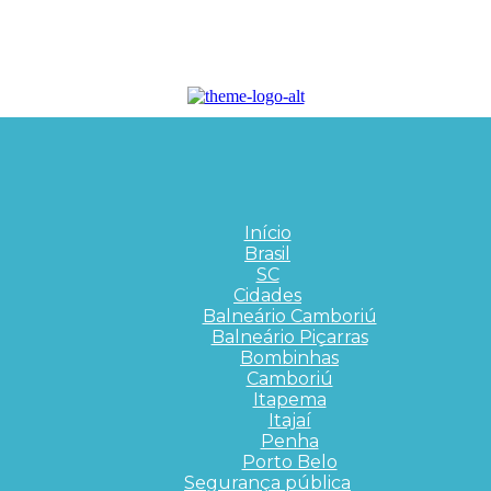
Início
Brasil
SC
Cidades
Balneário Camboriú
Balneário Piçarras
Bombinhas
Camboriú
Itapema
Itajaí
Penha
Porto Belo
Segurança pública