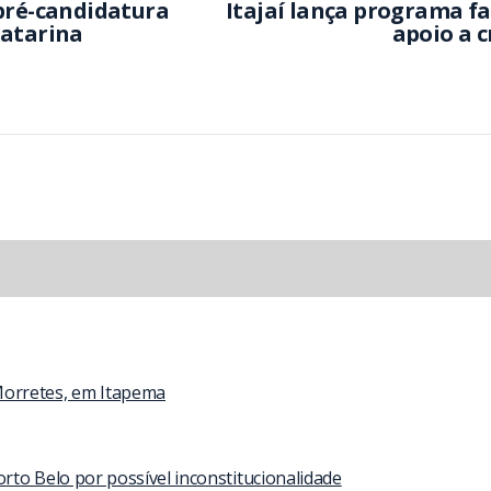
 pré-candidatura
Itajaí lança programa f
Catarina
apoio a c
Morretes, em Itapema
to Belo por possível inconstitucionalidade