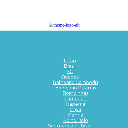
Início
Brasil
SC
Cidades
Balneário Camboriú
Balneário Piçarras
Bombinhas
Camboriú
Itapema
Itajaí
Penha
Porto Belo
Segurança pública