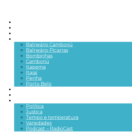
Início
Brasil
SC
Cidades
Balneário Camboriú
Balneário Piçarras
Bombinhas
Camboriú
Itapema
Itajaí
Penha
Porto Belo
Segurança pública
Trânsito e Rodovias
+Mais
Política
Justiça
Tempo e temperatura
Variedades
Podcast – RadioCast