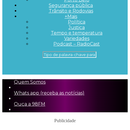
Segurança pública
Trânsito e Rodovias
+Mais
Política
Justiça
Tempo e temperatura
Variedades
Podcast – RadioCast
Quem Somos
Whats app (receba as notícias)
Ouça a 98FM
Publicidade