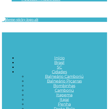
Início
Brasil
SC
Cidades
Balneário Camboriú
Balneário Piçarras
Bombinhas
Camboriú
Itapema
Itajaí
Penha
Porto Belo