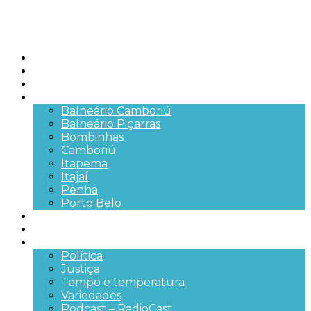
Início
Brasil
SC
Cidades
Balneário Camboriú
Balneário Piçarras
Bombinhas
Camboriú
Itapema
Itajaí
Penha
Porto Belo
Segurança pública
Trânsito e Rodovias
+Mais
Política
Justiça
Tempo e temperatura
Variedades
Podcast – RadioCast