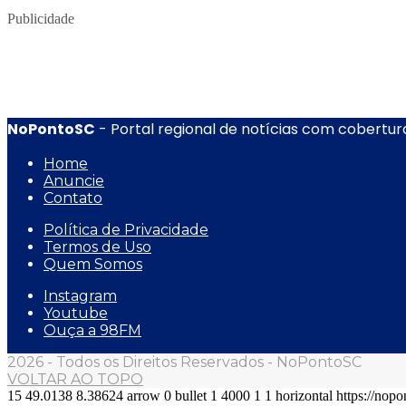
Publicidade
NoPontoSC
- Portal regional de notícias com cobertura
Home
Anuncie
Contato
Política de Privacidade
Termos de Uso
Quem Somos
Instagram
Youtube
Ouça a 98FM
2026 - Todos os Direitos Reservados - NoPontoSC
VOLTAR AO TOPO
15
49.0138
8.38624
arrow
0
bullet
1
4000
1
1
horizontal
https://nop