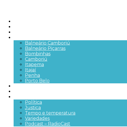
Início
Brasil
SC
Cidades
Balneário Camboriú
Balneário Piçarras
Bombinhas
Camboriú
Itapema
Itajaí
Penha
Porto Belo
Segurança pública
Trânsito e Rodovias
+Mais
Política
Justiça
Tempo e temperatura
Variedades
Podcast – RadioCast