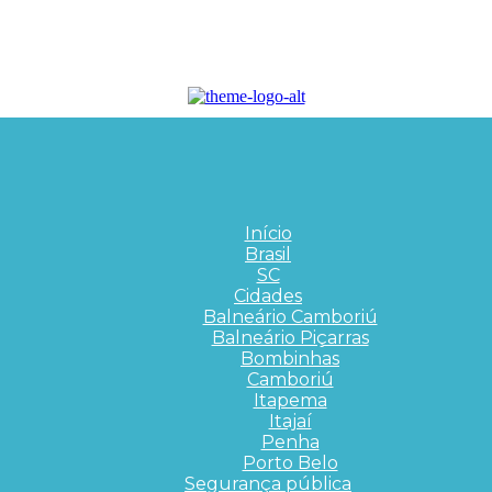
Início
Brasil
SC
Cidades
Balneário Camboriú
Balneário Piçarras
Bombinhas
Camboriú
Itapema
Itajaí
Penha
Porto Belo
Segurança pública