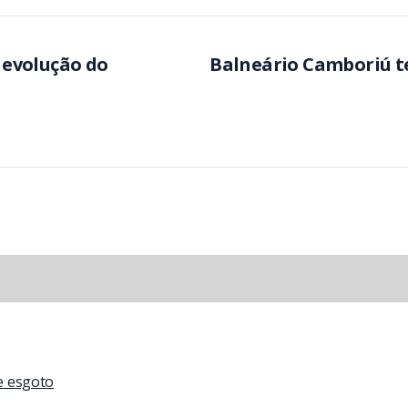
a evolução do
Balneário Camboriú t
de esgoto