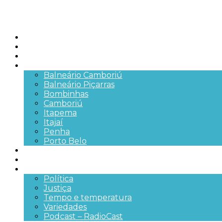
Início
Brasil
SC
Cidades
Balneário Camboriú
Balneário Piçarras
Bombinhas
Camboriú
Itapema
Itajaí
Penha
Porto Belo
Segurança pública
Trânsito e Rodovias
+Mais
Política
Justiça
Tempo e temperatura
Variedades
Podcast – RadioCast