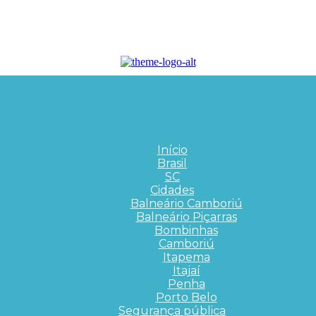
Início
Brasil
SC
Cidades
Balneário Camboriú
Balneário Piçarras
Bombinhas
Camboriú
Itapema
Itajaí
Penha
Porto Belo
Segurança pública