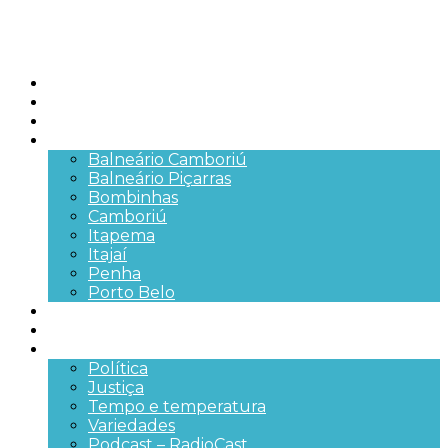
Início
Brasil
SC
Cidades
Balneário Camboriú
Balneário Piçarras
Bombinhas
Camboriú
Itapema
Itajaí
Penha
Porto Belo
Segurança pública
Trânsito e Rodovias
+Mais
Política
Justiça
Tempo e temperatura
Variedades
Podcast – RadioCast