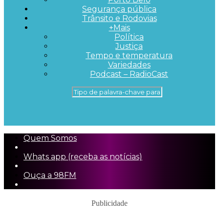
Segurança pública
Trânsito e Rodovias
+Mais
Política
Justiça
Tempo e temperatura
Variedades
Podcast – RadioCast
Quem Somos
Whats app (receba as notícias)
Ouça a 98FM
Publicidade