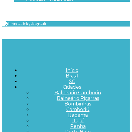
Início
Brasil
SC
Cidades
Balneário Camboriú
Balneário Piçarras
Bombinhas
Camboriú
Itapema
Itajaí
Penha
Porto Belo