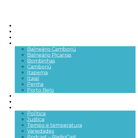
Início
Brasil
SC
Cidades
Balneário Camboriú
Balneário Piçarras
Bombinhas
Camboriú
Itapema
Itajaí
Penha
Porto Belo
Segurança pública
Trânsito e Rodovias
+Mais
Política
Justiça
Tempo e temperatura
Variedades
Podcast – RadioCast