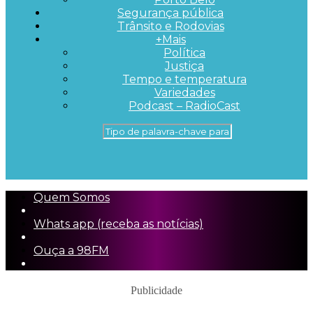
Segurança pública
Trânsito e Rodovias
+Mais
Política
Justiça
Tempo e temperatura
Variedades
Podcast – RadioCast
Quem Somos
Whats app (receba as notícias)
Ouça a 98FM
Publicidade