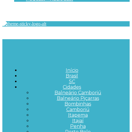
Início
Brasil
SC
Cidades
Balneário Camboriú
Balneário Piçarras
Bombinhas
Camboriú
Itapema
Itajaí
Penha
Porto Belo