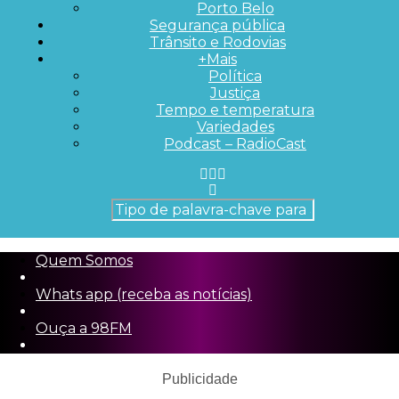
Porto Belo
Segurança pública
Trânsito e Rodovias
+Mais
Política
Justiça
Tempo e temperatura
Variedades
Podcast – RadioCast
Quem Somos
Whats app (receba as notícias)
Ouça a 98FM
Publicidade