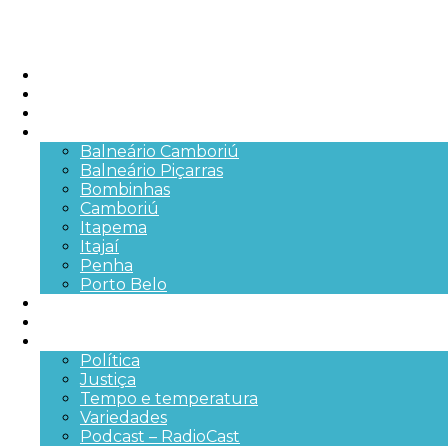
Início
Brasil
SC
Cidades
Balneário Camboriú
Balneário Piçarras
Bombinhas
Camboriú
Itapema
Itajaí
Penha
Porto Belo
Segurança pública
Trânsito e Rodovias
+Mais
Política
Justiça
Tempo e temperatura
Variedades
Podcast – RadioCast