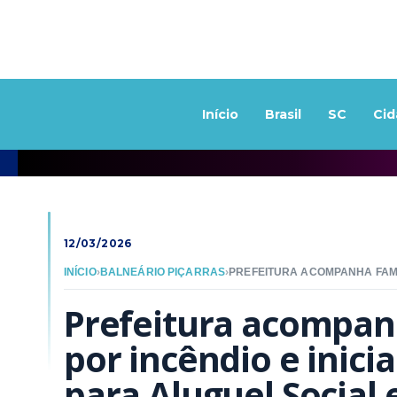
Início
Brasil
SC
Cid
12/03/2026
INÍCIO
›
BALNEÁRIO PIÇARRAS
›
Prefeitura acompanh
por incêndio e inic
para Aluguel Social 