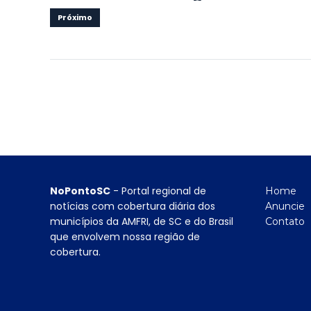
Próximo
NoPontoSC
- Portal regional de
Home
notícias com cobertura diária dos
Anuncie
municípios da AMFRI, de SC e do Brasil
Contato
que envolvem nossa região de
cobertura.