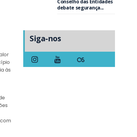
Conselho das Entidades
debate segurança...
Siga-nos
alor
cípio
ia às
 de
ões
a com