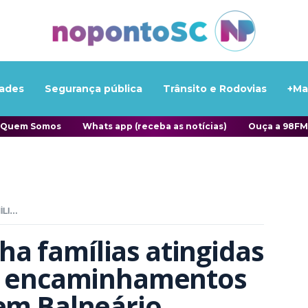
ades
Segurança pública
Trânsito e Rodovias
+Ma
Quem Somos
Whats app (receba as notícias)
Ouça a 98FM
PREFEITURA ACOMPANHA FAMÍLIAS ATINGIDAS POR INCÊNDIO E INICIA ENCAMINHAMENTOS PARA ALUGUEL SOCIAL EM BALNEÁRIO PIÇARRAS
a famílias atingidas 
ia encaminhamentos 
em Balneário 