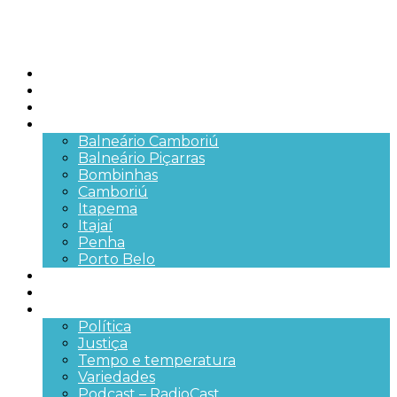
Início
Brasil
SC
Cidades
Balneário Camboriú
Balneário Piçarras
Bombinhas
Camboriú
Itapema
Itajaí
Penha
Porto Belo
Segurança pública
Trânsito e Rodovias
+Mais
Política
Justiça
Tempo e temperatura
Variedades
Podcast – RadioCast