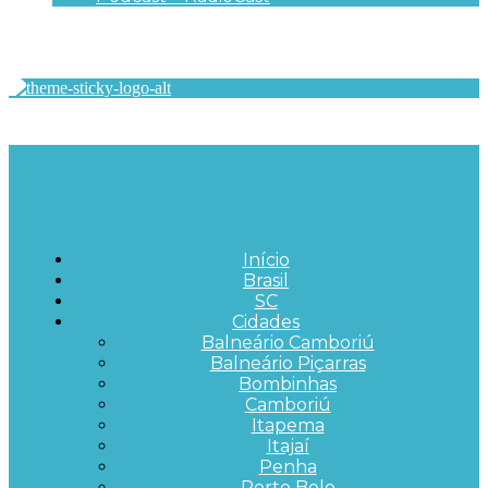
Início
Brasil
SC
Cidades
Balneário Camboriú
Balneário Piçarras
Bombinhas
Camboriú
Itapema
Itajaí
Penha
Porto Belo