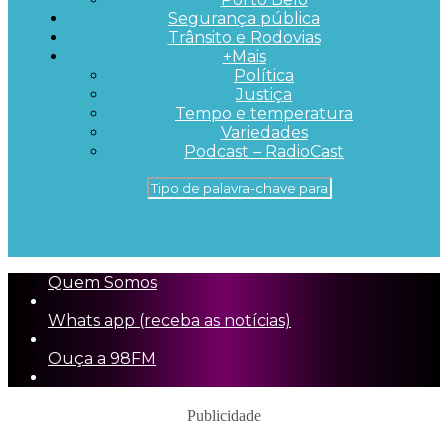
Segurança pública
Trânsito e Rodovias
+Mais
Política
Justiça
Tempo e temperatura
Variedades
Podcast – RadioCast
Quem Somos
Whats app (receba as notícias)
Ouça a 98FM
Publicidade