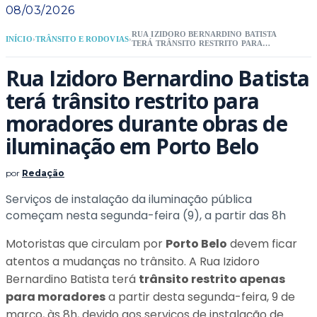
08/03/2026
RUA IZIDORO BERNARDINO BATISTA
INÍCIO
›
TRÂNSITO E RODOVIAS
›
TERÁ TRÂNSITO RESTRITO PARA
MORADORES DURANTE OBRAS DE
ILUMINAÇÃO EM PORTO BELO
Rua Izidoro Bernardino Batista
terá trânsito restrito para
moradores durante obras de
iluminação em Porto Belo
por
Redação
Serviços de instalação da iluminação pública
começam nesta segunda-feira (9), a partir das 8h
Motoristas que circulam por
Porto Belo
devem ficar
atentos a mudanças no trânsito. A Rua Izidoro
Bernardino Batista terá
trânsito restrito apenas
para moradores
a partir desta segunda-feira, 9 de
março, às 8h, devido aos serviços de instalação de