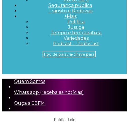
Segurança pública
Trânsito e Rodovias
+Mais
Política
Justiça
Tempo e temperatura
Variedades
Podcast – RadioCast
Quem Somos
Whats app (receba as notícias)
Ouça a 98FM
Publicidade