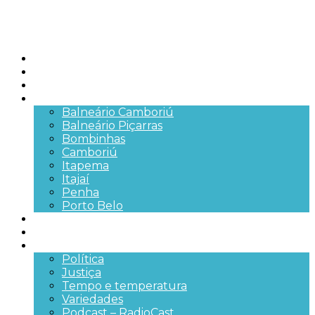
Início
Brasil
SC
Cidades
Balneário Camboriú
Balneário Piçarras
Bombinhas
Camboriú
Itapema
Itajaí
Penha
Porto Belo
Segurança pública
Trânsito e Rodovias
+Mais
Política
Justiça
Tempo e temperatura
Variedades
Podcast – RadioCast