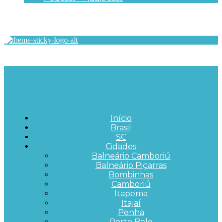
Início
Brasil
SC
Cidades
Balneário Camboriú
Balneário Piçarras
Bombinhas
Camboriú
Itapema
Itajaí
Penha
Porto Belo