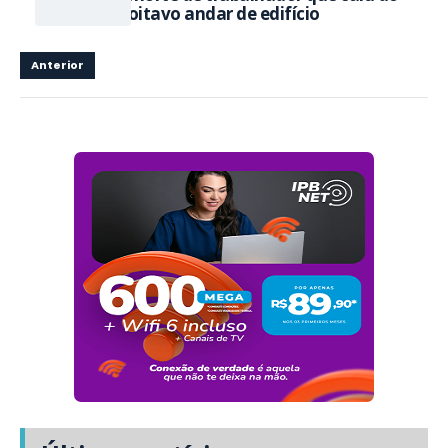
oitavo andar de edifício
Anterior