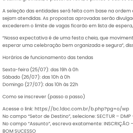
A seleção das entidades será feita com base na ordem d
sejam atendidas. As propostas aprovadas serão divulga
excederem o limite de vagas ficarão em lista de espera
“Nossa expectativa é de uma festa cheia, que movimen
esperar uma celebração bem organizada e segura”, diss
Horários de funcionamento das tendas
Sexta-feira (25/07): das 19h à 0h
Sábado (26/07): das 10h à 0h
Domingo (27/07): das 10h às 22h
Como se inscrever (passo a passo)
Acesse o link: https://bc.1doc.com.br/b.php?pg=o/wp
No campo “Setor de Destino”, selecione: SECTUR – DM
No campo “Assunto”, escreva exatamente: INSCRIÇÃ
BOM SUCESSO