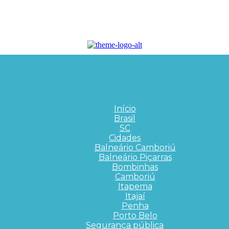
Início
Brasil
SC
Cidades
Balneário Camboriú
Balneário Piçarras
Bombinhas
Camboriú
Itapema
Itajaí
Penha
Porto Belo
Segurança pública