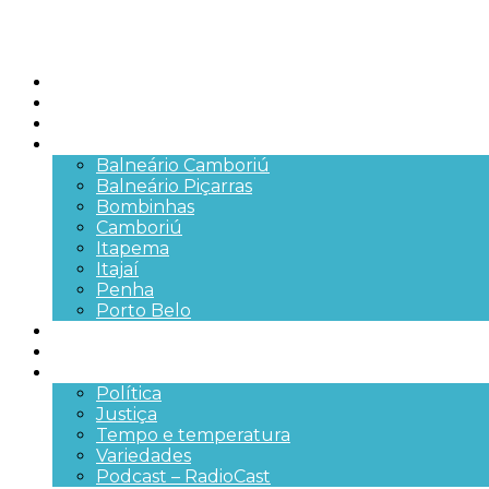
Início
Brasil
SC
Cidades
Balneário Camboriú
Balneário Piçarras
Bombinhas
Camboriú
Itapema
Itajaí
Penha
Porto Belo
Segurança pública
Trânsito e Rodovias
+Mais
Política
Justiça
Tempo e temperatura
Variedades
Podcast – RadioCast