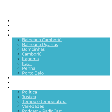
Início
Brasil
SC
Cidades
Balneário Camboriú
Balneário Piçarras
Bombinhas
Camboriú
Itapema
Itajaí
Penha
Porto Belo
Segurança pública
Trânsito e Rodovias
+Mais
Política
Justiça
Tempo e temperatura
Variedades
Podcast – RadioCast