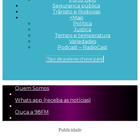
Segurança pública
Trânsito e Rodovias
+Mais
Política
Justiça
Tempo e temperatura
Variedades
Podcast – RadioCast
Quem Somos
Whats app (receba as notícias)
Ouça a 98FM
Publicidade