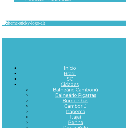
Início
Brasil
SC
Cidades
Balneário Camboriú
Balneário Piçarras
Bombinhas
Camboriú
Itapema
Itajaí
Penha
Porto Belo