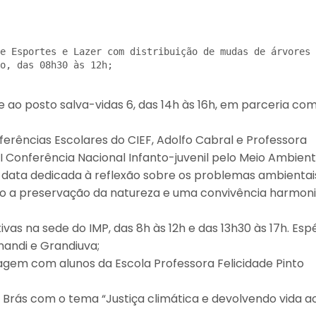
e Esportes e Lazer com distribuição de mudas de árvores 
o, das 08h30 às 12h;
e ao posto salva-vidas 6, das 14h às 16h, em parceria co
ferências Escolares do CIEF, Adolfo Cabral e Professora
 Conferência Nacional Infanto-juvenil pelo Meio Ambient
 data dedicada à reflexão sobre os problemas ambientai
do a preservação da natureza e uma convivência harmon
vas na sede do IMP, das 8h às 12h e das 13h30 às 17h. Esp
nandi e Grandiuva;
tagem com alunos da Escola Professora Felicidade Pinto
o Brás com o tema “Justiça climática e devolvendo vida a