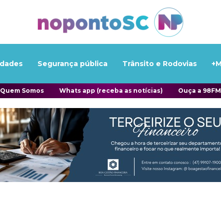
idades
Segurança pública
Trânsito e Rodovias
+M
Quem Somos
Whats app (receba as notícias)
Ouça a 98FM