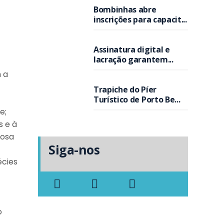
Bombinhas abre
inscrições para capacit...
Assinatura digital e
lacração garantem...
m a
Trapiche do Píer
Turístico de Porto Be...
e;
s e à
iosa
Siga-nos
écies
o