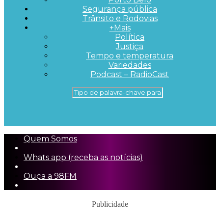
Segurança pública
Trânsito e Rodovias
+Mais
Política
Justiça
Tempo e temperatura
Variedades
Podcast – RadioCast
Quem Somos
Whats app (receba as notícias)
Ouça a 98FM
Publicidade