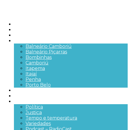
Início
Brasil
SC
Cidades
Balneário Camboriú
Balneário Piçarras
Bombinhas
Camboriú
Itapema
Itajaí
Penha
Porto Belo
Segurança pública
Trânsito e Rodovias
+Mais
Política
Justiça
Tempo e temperatura
Variedades
Podcast – RadioCast