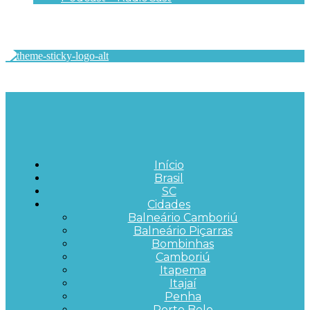
Início
Brasil
SC
Cidades
Balneário Camboriú
Balneário Piçarras
Bombinhas
Camboriú
Itapema
Itajaí
Penha
Porto Belo