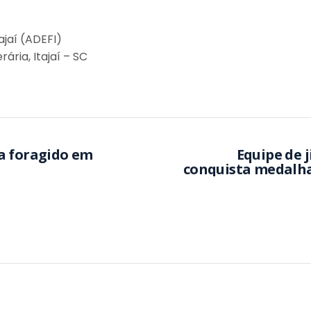
ajaí (ADEFI)
ária, Itajaí – SC
ra foragido em
Equipe de 
conquista medalhas