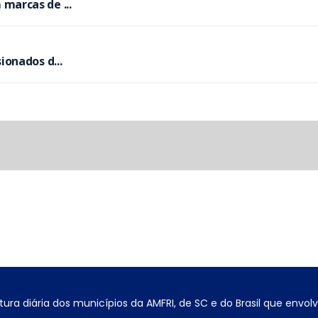
arcas de ...
onados d...
tura diária dos municípios da AMFRI, de SC e do Brasil que envo