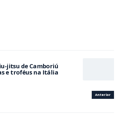
jiu-jitsu de Camboriú
 e troféus na Itália
Anterior