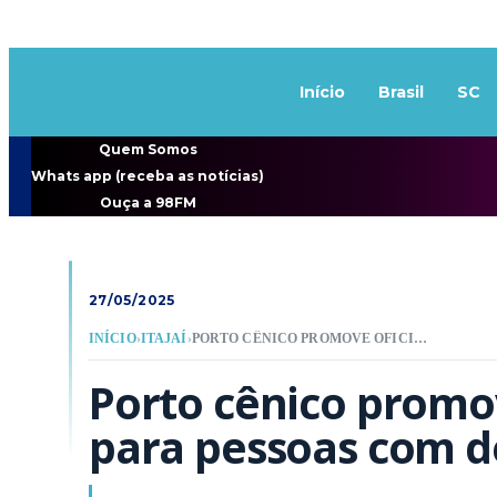
Início
Brasil
SC
Quem Somos
Whats app (receba as notícias)
Ouça a 98FM
27/05/2025
INÍCIO
›
ITAJAÍ
›
PORTO CÊNICO PROMOVE OFICINAS TEATRAIS PARA PESSOAS COM DEFICIÊNCIA EM ITAJAÍ
Porto cênico promove
para pessoas com de