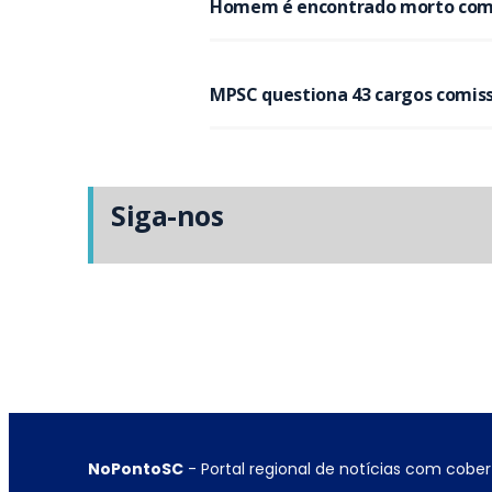
Homem é encontrado morto com m
MPSC questiona 43 cargos comissi
Siga-nos
NoPontoSC
- Portal regional de notícias com cober