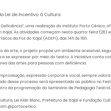
a Lei de Incentivo à Cultura
Deficiência”, uma realização do Instituto Porto Cênico, o
Itajaí. As atividades começam nesta quarta-feira (28) e
sicos da Foz do Itajaí (ADEFI), das 14h às 16h.
io da arte, o projeto propõe um ambiente acessível, seg
 e se expressar por meio do teatro. A iniciativa conta com
área das artes para pessoas com deficiência.
 improvisação, expressão corporal e vocal, sempre valori
tado desse processo será apresentado ao público no Fest
ntro da programação do Seminário de Pedagogia Teatral.
tura, Lei Aldir Blanc, Prefeitura de Itajaí e Fundação Cult
ram @portocenico.