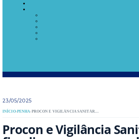
23/05/2025
INÍCIO
›
PENHA
›
PROCON E VIGILÂNCIA SANITÁRIA DE PENHA FISCALIZAM SUPERMERCADO EM ATENDIMENTO À DENÚNCIA
Procon e Vigilância San