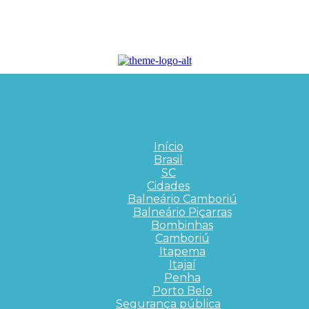
Início
Brasil
SC
Cidades
Balneário Camboriú
Balneário Piçarras
Bombinhas
Camboriú
Itapema
Itajaí
Penha
Porto Belo
Segurança pública