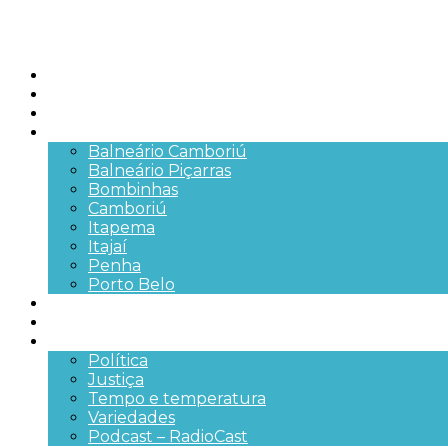
Início
Brasil
SC
Cidades
Balneário Camboriú
Balneário Piçarras
Bombinhas
Camboriú
Itapema
Itajaí
Penha
Porto Belo
Segurança pública
Trânsito e Rodovias
+Mais
Política
Justiça
Tempo e temperatura
Variedades
Podcast – RadioCast